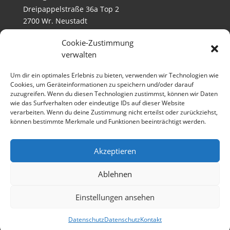
Dreipappelstraße 36a Top 2
2700 Wr. Neustadt
Cookie-Zustimmung
verwalten
RECHTLICHES
Um dir ein optimales Erlebnis zu bieten, verwenden wir Technologien wie
KONTAKT
Cookies, um Geräteinformationen zu speichern und/oder darauf
DATENSCHUTZ
zuzugreifen. Wenn du diesen Technologien zustimmst, können wir Daten
wie das Surfverhalten oder eindeutige IDs auf dieser Website
COOKIES
verarbeiten. Wenn du deine Zustimmung nicht erteilst oder zurückziehst,
können bestimmte Merkmale und Funktionen beeinträchtigt werden.
IMPRESSUM
Akzeptieren
ÖFFNUNGSZEITEN
Ablehnen
MO - DO 09:00-17:00
FR 09:00-14:00
Einstellungen ansehen
Datenschutz
Datenschutz
Kontakt