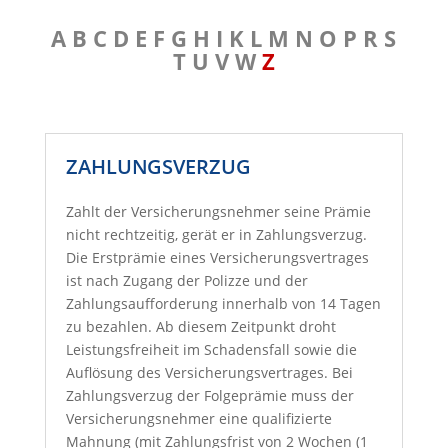
A
B
C
D
E
F
G
H
I
K
L
M
N
O
P
R
S
T
U
V
W
Z
ZAHLUNGSVERZUG
Zahlt der Versicherungsnehmer seine Prämie
nicht rechtzeitig, gerät er in Zahlungsverzug.
Die Erstprämie eines Versicherungsvertrages
ist nach Zugang der Polizze und der
Zahlungsaufforderung innerhalb von 14 Tagen
zu bezahlen. Ab diesem Zeitpunkt droht
Leistungsfreiheit im Schadensfall sowie die
Auflösung des Versicherungsvertrages. Bei
Zahlungsverzug der Folgeprämie muss der
Versicherungsnehmer eine qualifizierte
Mahnung (mit Zahlungsfrist von 2 Wochen (1